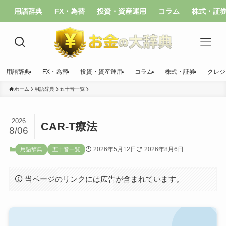
用語辞典
FX・為替
投資・資産運用
コラム
株式・証
用語辞典
FX・為替
投資・資産運用
コラム
株式・証券
クレジ
ホーム
用語辞典
五十音一覧
2026
CAR-T療法
8/06
2026年5月12日
2026年8月6日
用語辞典
五十音一覧
当ページのリンクには広告が含まれています。