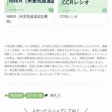
NBER（米景気後退認定機
CCRレシオ
関）
※本記事に掲載している情報は、中立的な立場からの情報提供を目的としたものです。掲載
している商品・サービスの購入や利用を推奨・強制するものではありません。投資には価格
変動リスクが伴い、元本割れが生じる可能性があります。過去の運用実績やシュミレーショ
ン結果は、将来の運用成果を保証するものではありません。また、情報の正確性・最新性に
は十分配慮しておりますが、 内容の完全性や将来の結果を保証するものではありません。
最終的な投資判断は、読者ご自身の判断と責任において行っていただくようお願いいたしま
す。本記事の情報を利用したことによって生じたいかなる損害についても、当サイトでは一
切の責任を負いかねますので、あらかじめご了承ください。
用語辞典
五十音一覧
英字_C
よかったらシェアしてね！