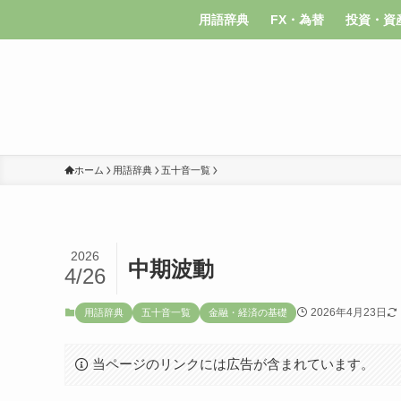
用語辞典
FX・為替
投資・資
ホーム
用語辞典
五十音一覧
2026
中期波動
4/26
2026年4月23日
用語辞典
五十音一覧
金融・経済の基礎
当ページのリンクには広告が含まれています。