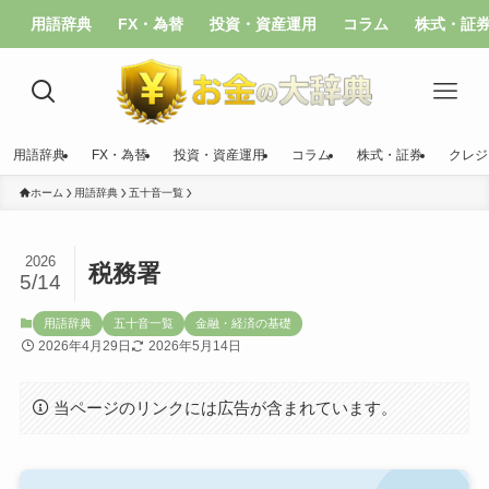
用語辞典
FX・為替
投資・資産運用
コラム
株式・証
用語辞典
FX・為替
投資・資産運用
コラム
株式・証券
クレジ
ホーム
用語辞典
五十音一覧
2026
税務署
5/14
用語辞典
五十音一覧
金融・経済の基礎
2026年4月29日
2026年5月14日
当ページのリンクには広告が含まれています。