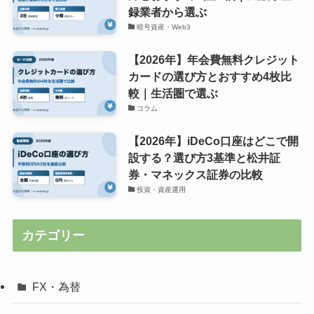
録業者から選ぶ
暗号資産・Web3
【2026年】年会費無料クレジット
カードの選び方とおすすめ4枚比
較｜生活圏で選ぶ
コラム
【2026年】iDeCo口座はどこで開
設する？選び方3基準と松井証
券・マネックス証券の比較
投資・資産運用
カテゴリー
FX・為替