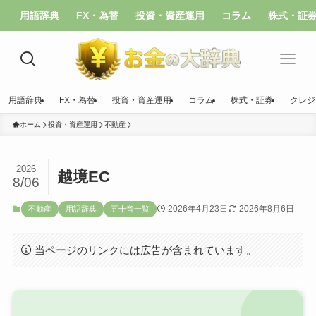
用語辞典
FX・為替
投資・資産運用
コラム
株式・証
用語辞典
FX・為替
投資・資産運用
コラム
株式・証券
クレジ
ホーム
投資・資産運用
不動産
2026
越境EC
8/06
2026年4月23日
2026年8月6日
不動産
用語辞典
五十音一覧
当ページのリンクには広告が含まれています。