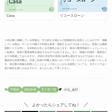
リコースローン
Casa
※本記事に掲載している情報は、中立的な立場からの情報提供を目的としたものです。掲載
している商品・サービスの購入や利用を推奨・強制するものではありません。投資には価格
変動リスクが伴い、元本割れが生じる可能性があります。過去の運用実績やシュミレーショ
ン結果は、将来の運用成果を保証するものではありません。また、情報の正確性・最新性に
は十分配慮しておりますが、 内容の完全性や将来の結果を保証するものではありません。
最終的な投資判断は、読者ご自身の判断と責任において行っていただくようお願いいたしま
す。本記事の情報を利用したことによって生じたいかなる損害についても、当サイトでは一
切の責任を負いかねますので、あらかじめご了承ください。
不動産
用語辞典
五十音一覧
かな_あ行
よかったらシェアしてね！