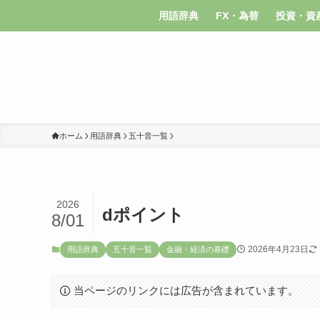
用語辞典
FX・為替
投資・資
ホーム
用語辞典
五十音一覧
2026
dポイント
8/01
2026年4月23日
用語辞典
五十音一覧
金融・経済の基礎
当ページのリンクには広告が含まれています。