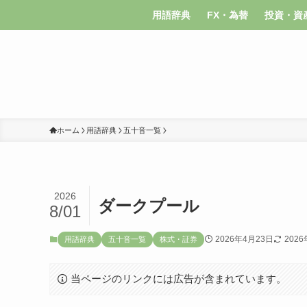
用語辞典
FX・為替
投資・資
ホーム
用語辞典
五十音一覧
2026
ダークプール
8/01
2026年4月23日
202
用語辞典
五十音一覧
株式・証券
当ページのリンクには広告が含まれています。