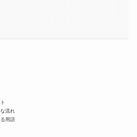
ント
的な流れ
する用語