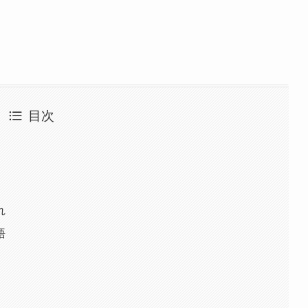
目次
れ
語