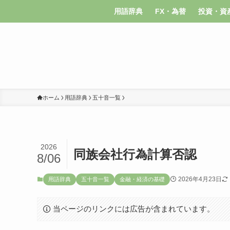
用語辞典
FX・為替
投資・資
ホーム
用語辞典
五十音一覧
2026
同族会社行為計算否認
8/06
2026年4月23日
用語辞典
五十音一覧
金融・経済の基礎
当ページのリンクには広告が含まれています。