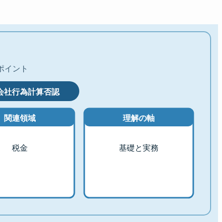
ポイント
会社行為計算否認
関連領域
理解の軸
税金
基礎と実務