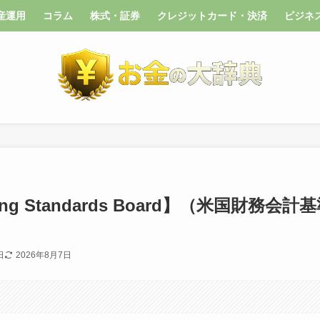
産運用
コラム
株式・証券
クレジットカード・決済
ビジネ
nting Standards Board】（米国財務会計
日
2026年8月7日