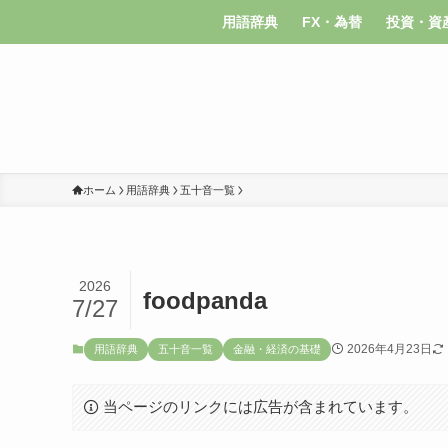
用語辞典
FX・為替
投資・資
ホーム
用語辞典
五十音一覧
2026
foodpanda
7/27
2026年4月23日
用語辞典
五十音一覧
金融・経済の基礎
当ページのリンクには広告が含まれています。