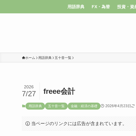
用語辞典
FX・為替
投資・資
ホーム
用語辞典
五十音一覧
2026
freee会計
7/27
2026年4月23日
用語辞典
五十音一覧
金融・経済の基礎
当ページのリンクには広告が含まれています。