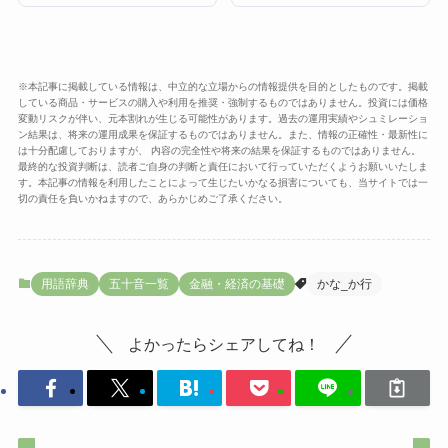
※本記事に掲載している情報は、中立的な立場からの情報提供を目的としたものです。掲載
している商品・サービスの購入や利用を推奨・強制するものではありません。投資には価格
変動リスクが伴い、元本割れが生じる可能性があります。過去の運用実績やシュミレーショ
ン結果は、将来の運用成果を保証するものではありません。また、情報の正確性・最新性に
は十分配慮しておりますが、 内容の完全性や将来の結果を保証するものではありません。
最終的な投資判断は、読者ご自身の判断と責任において行っていただくようお願いいたしま
す。本記事の情報を利用したことによって生じたいかなる損害についても、当サイトでは一
切の責任を負いかねますので、あらかじめご了承ください。
用語辞典
五十音一覧
金融・経済の基礎
かな_か行
よかったらシェアしてね！