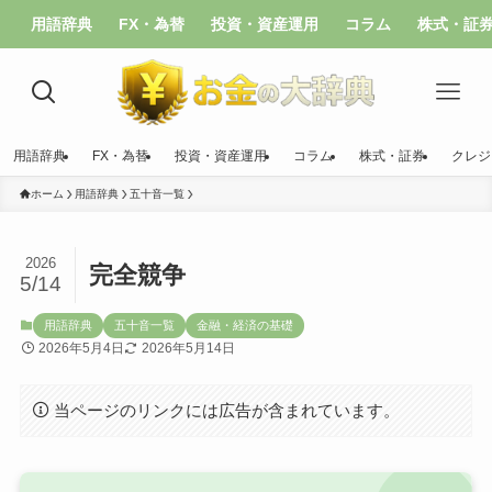
用語辞典
FX・為替
投資・資産運用
コラム
株式・証
用語辞典
FX・為替
投資・資産運用
コラム
株式・証券
クレジ
ホーム
用語辞典
五十音一覧
2026
完全競争
5/14
用語辞典
五十音一覧
金融・経済の基礎
2026年5月4日
2026年5月14日
当ページのリンクには広告が含まれています。