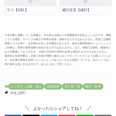
📄
📄
ラリ【GEL】
成行注文【成行】
※本記事に掲載している情報は、中立的な立場からの情報提供を目的としたものです。掲載
している商品・サービスの購入や利用を推奨・強制するものではありません。投資には価格
変動リスクが伴い、元本割れが生じる可能性があります。過去の運用実績やシュミレーショ
ン結果は、将来の運用成果を保証するものではありません。また、情報の正確性・最新性に
は十分配慮しておりますが、 内容の完全性や将来の結果を保証するものではありません。
最終的な投資判断は、読者ご自身の判断と責任において行っていただくようお願いいたしま
す。本記事の情報を利用したことによって生じたいかなる損害についても、当サイトでは一
切の責任を負いかねますので、あらかじめご了承ください。
ビジネス・企業・会計
用語辞典
五十音一覧
株式・証券
かな_は行
よかったらシェアしてね！