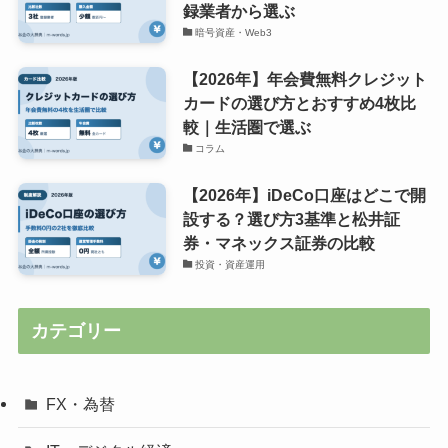
録業者から選ぶ
暗号資産・Web3
【2026年】年会費無料クレジット
カードの選び方とおすすめ4枚比
較｜生活圏で選ぶ
コラム
【2026年】iDeCo口座はどこで開
設する？選び方3基準と松井証
券・マネックス証券の比較
投資・資産運用
カテゴリー
FX・為替