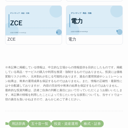
電力
ZCE
※本記事に掲載している情報は、中立的な立場からの情報提供を目的としたものです。掲載
している商品・サービスの購入や利用を推奨・強制するものではありません。投資には価格
変動リスクが伴い、元本割れが生じる可能性があります。過去の運用実績やシュミレーショ
ン結果は、将来の運用成果を保証するものではありません。また、情報の正確性・最新性に
は十分配慮しておりますが、 内容の完全性や将来の結果を保証するものではありません。
最終的な投資判断は、読者ご自身の判断と責任において行っていただくようお願いいたしま
す。本記事の情報を利用したことによって生じたいかなる損害についても、当サイトでは一
切の責任を負いかねますので、あらかじめご了承ください。
用語辞典
五十音一覧
投資・資産運用
株式・証券