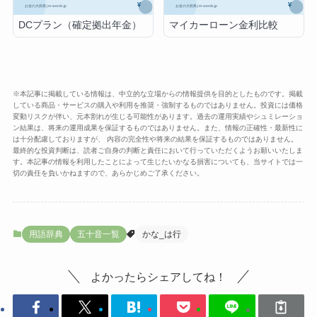
DCプラン（確定拠出年金）
マイカーローン金利比較
※本記事に掲載している情報は、中立的な立場からの情報提供を目的としたものです。掲載
している商品・サービスの購入や利用を推奨・強制するものではありません。投資には価格
変動リスクが伴い、元本割れが生じる可能性があります。過去の運用実績やシュミレーショ
ン結果は、将来の運用成果を保証するものではありません。また、情報の正確性・最新性に
は十分配慮しておりますが、 内容の完全性や将来の結果を保証するものではありません。
最終的な投資判断は、読者ご自身の判断と責任において行っていただくようお願いいたしま
す。本記事の情報を利用したことによって生じたいかなる損害についても、当サイトでは一
切の責任を負いかねますので、あらかじめご了承ください。
用語辞典
五十音一覧
かな_は行
よかったらシェアしてね！