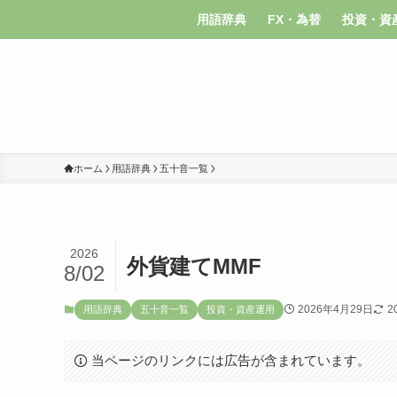
用語辞典
FX・為替
投資・資
ホーム
用語辞典
五十音一覧
2026
外貨建てMMF
8/02
2026年4月29日
2
用語辞典
五十音一覧
投資・資産運用
当ページのリンクには広告が含まれています。