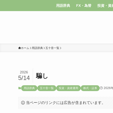
用語辞典
FX・為替
投資・資
ホーム
用語辞典
五十音一覧
2026
騙し
5/14
2026
用語辞典
五十音一覧
投資・資産運用
株式・証券
当ページのリンクには広告が含まれています。