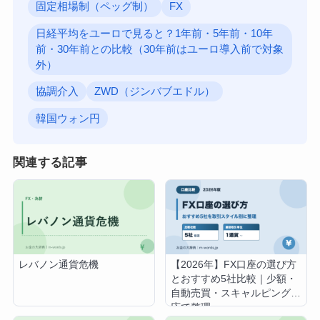
固定相場制（ペッグ制）
FX
日経平均をユーロで見ると？1年前・5年前・10年
前・30年前との比較（30年前はユーロ導入前で対象
外）
協調介入
ZWD（ジンバブエドル）
韓国ウォン円
関連する記事
レバノン通貨危機
【2026年】FX口座の選び方
とおすすめ5社比較｜少額・
自動売買・スキャルピング対
応で整理