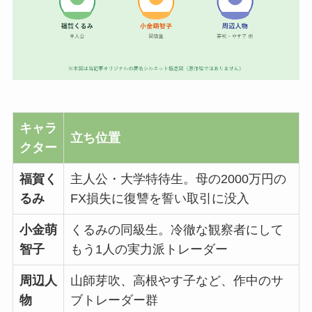
キャラ
立ち位置
クター
福賀く
主人公・大学特待生。母の2000万円の
るみ
FX損失に復讐を誓い取引に没入
小金萌
くるみの同級生。冷徹な観察者にして
智子
もう1人の実力派トレーダー
周辺人
山師芽吹、高根やす子など、作中のサ
物
ブトレーダー群