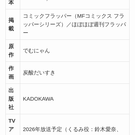
本
コミックフラッパー（MFコミックス フラ
掲
ッパーシリーズ）／ほぼほぼ週刊フラッパ
載
ー
原
でむにゃん
作
作
炭酸だいすき
画
出
版
KADOKAWA
社
TV
ア
2026年放送予定（くるみ役：鈴木愛奈、