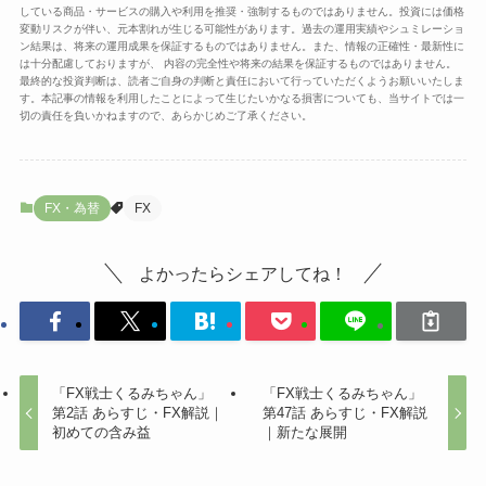
している商品・サービスの購入や利用を推奨・強制するものではありません。投資には価格
変動リスクが伴い、元本割れが生じる可能性があります。過去の運用実績やシュミレーショ
ン結果は、将来の運用成果を保証するものではありません。また、情報の正確性・最新性に
は十分配慮しておりますが、 内容の完全性や将来の結果を保証するものではありません。
最終的な投資判断は、読者ご自身の判断と責任において行っていただくようお願いいたしま
す。本記事の情報を利用したことによって生じたいかなる損害についても、当サイトでは一
切の責任を負いかねますので、あらかじめご了承ください。
FX・為替
FX
よかったらシェアしてね！
「FX戦士くるみちゃん」
「FX戦士くるみちゃん」
第2話 あらすじ・FX解説｜
第47話 あらすじ・FX解説
初めての含み益
｜新たな展開