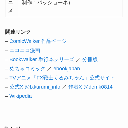
ニ
制作：パッショーネ）
メ
関連リンク
–
ComicWalker 作品ページ
–
ニコニコ漫画
–
BookWalker 単行本シリーズ
／
分冊版
–
めちゃコミック
／
ebookjapan
–
TVアニメ「FX戦士くるみちゃん」公式サイト
–
公式X @fxkurumi_info
／
作者X @demk0814
–
Wikipedia