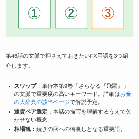
第46話の文脈で押さえておきたいFX用語を3つ紹
介します。
スワップ
：単行本第9巻「さらなる『飛躍』」
の文脈で重要度の高いキーワード。詳細は
お金
の大辞典の該当ページ
で解説予定。
通貨ペア選定
：本話の描写を理解するうえで欠
かせない概念。
相場観
：続きの回への橋渡しとなる重要語。