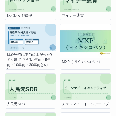
レバレッジ倍率
マイナー通貨
日経平均は本当に上がった?
ドル建てで見る1年前・5年
MXP（旧メキシコペソ）
前・10年前・30年前との比
較
人民元SDR
チェンマイ・イニシアティブ