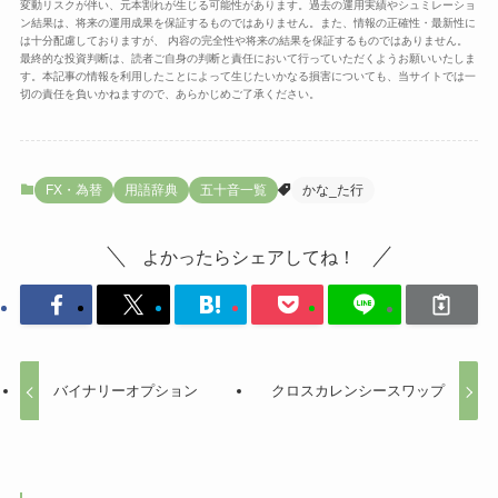
変動リスクが伴い、元本割れが生じる可能性があります。過去の運用実績やシュミレーショ
ン結果は、将来の運用成果を保証するものではありません。また、情報の正確性・最新性に
は十分配慮しておりますが、 内容の完全性や将来の結果を保証するものではありません。
最終的な投資判断は、読者ご自身の判断と責任において行っていただくようお願いいたしま
す。本記事の情報を利用したことによって生じたいかなる損害についても、当サイトでは一
切の責任を負いかねますので、あらかじめご了承ください。
FX・為替
用語辞典
五十音一覧
かな_た行
よかったらシェアしてね！
バイナリーオプション
クロスカレンシースワップ