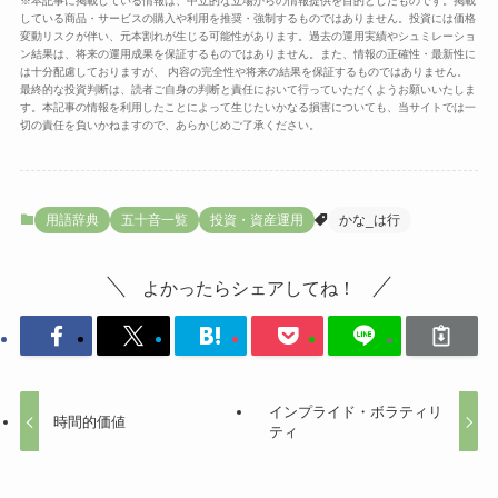
※本記事に掲載している情報は、中立的な立場からの情報提供を目的としたものです。掲載
している商品・サービスの購入や利用を推奨・強制するものではありません。投資には価格
変動リスクが伴い、元本割れが生じる可能性があります。過去の運用実績やシュミレーショ
ン結果は、将来の運用成果を保証するものではありません。また、情報の正確性・最新性に
は十分配慮しておりますが、 内容の完全性や将来の結果を保証するものではありません。
最終的な投資判断は、読者ご自身の判断と責任において行っていただくようお願いいたしま
す。本記事の情報を利用したことによって生じたいかなる損害についても、当サイトでは一
切の責任を負いかねますので、あらかじめご了承ください。
用語辞典
五十音一覧
投資・資産運用
かな_は行
よかったらシェアしてね！
インプライド・ボラティリ
時間的価値
ティ