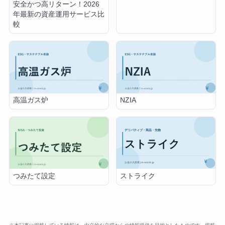
安全かつ高リターン！2026
年最新の資産運用サービス比
較
高温ガス炉
NZIA
ストライク
つみたて設定