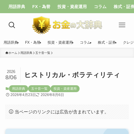
用語辞典
FX・為替
投資・資産運用
コラム
株式・証
用語辞典
FX・為替
投資・資産運用
コラム
株式・証券
クレジ
ホーム
用語辞典
五十音一覧
2026
ヒストリカル・ボラティリティ
8/06
用語辞典
五十音一覧
投資・資産運用
2026年4月23日
2026年8月6日
当ページのリンクには広告が含まれています。