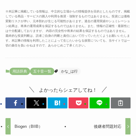
※本記事に掲載している情報は、中立的な立場からの情報提供を目的としたものです。掲載
している商品・サービスの購入や利用を推奨・強制するものではありません。投資には価格
変動リスクが伴い、元本割れが生じる可能性があります。過去の運用実績やシュミレーショ
ン結果は、将来の運用成果を保証するものではありません。また、情報の正確性・最新性に
は十分配慮しておりますが、 内容の完全性や将来の結果を保証するものではありません。
最終的な投資判断は、読者ご自身の判断と責任において行っていただくようお願いいたしま
す。本記事の情報を利用したことによって生じたいかなる損害についても、当サイトでは一
切の責任を負いかねますので、あらかじめご了承ください。
用語辞典
五十音一覧
かな_は行
よかったらシェアしてね！
Biogen（BIIB）
後継者問題対応