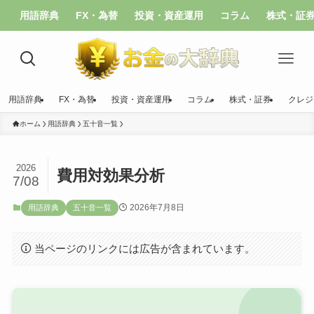
用語辞典
FX・為替
投資・資産運用
コラム
株式・証
用語辞典
FX・為替
投資・資産運用
コラム
株式・証券
クレジ
ホーム
用語辞典
五十音一覧
2026
費用対効果分析
7/08
2026年7月8日
用語辞典
五十音一覧
当ページのリンクには広告が含まれています。