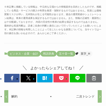
※本記事に掲載している情報は、中立的な立場からの情報提供を目的としたものです。掲載
している商品・サービスの購入や利用を推奨・強制するものではありません。投資には価格
変動リスクが伴い、元本割れが生じる可能性があります。過去の運用実績やシュミレーショ
ン結果は、将来の運用成果を保証するものではありません。また、情報の正確性・最新性に
は十分配慮しておりますが、 内容の完全性や将来の結果を保証するものではありません。
最終的な投資判断は、読者ご自身の判断と責任において行っていただくようお願いいたしま
す。本記事の情報を利用したことによって生じたいかなる損害についても、当サイトでは一
切の責任を負いかねますので、あらかじめご了承ください。
ビジネス・企業・会計
用語辞典
五十音一覧
英字_H
よかったらシェアしてね！
解約
二次トレンド