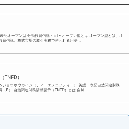
表記オープン型 分類投資信託・ETF オープン型とは オープン型とは、オ
資信託、株式市場の取引実務で使われる用語...
（TNFD）
ムジョウホウカイジ（ティーエヌエフディー） 英語・表記自然関連財務
境（E） 自然関連財務情報開示（TNFD）とは 自然...