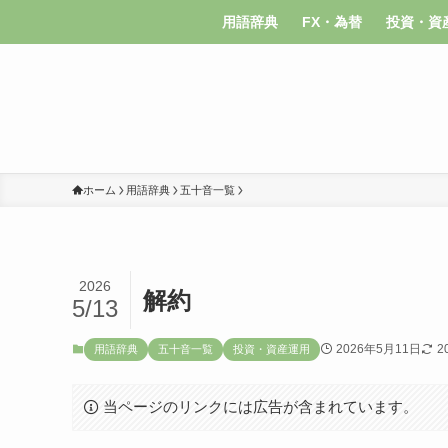
用語辞典
FX・為替
投資・資
ホーム
用語辞典
五十音一覧
2026
解約
5/13
2026年5月11日
2
用語辞典
五十音一覧
投資・資産運用
当ページのリンクには広告が含まれています。