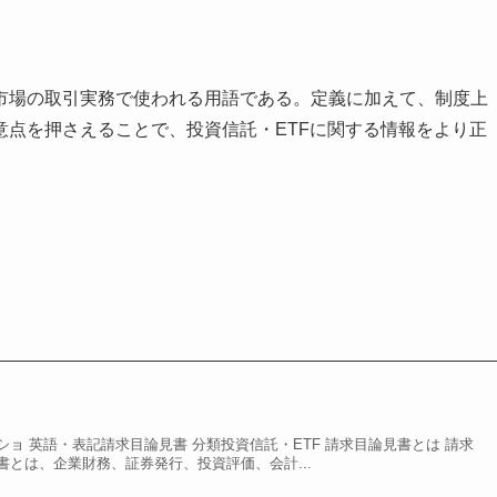
市場の取引実務で使われる用語である。定義に加えて、制度上
意点を押さえることで、投資信託・ETFに関する情報をより正
ョ 英語・表記請求目論見書 分類投資信託・ETF 請求目論見書とは 請求
とは、企業財務、証券発行、投資評価、会計...