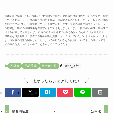
※本記事に掲載している情報は、中立的な立場からの情報提供を目的としたものです。掲載
している商品・サービスの購入や利用を推奨・強制するものではありません。投資には価格
変動リスクが伴い、元本割れが生じる可能性があります。過去の運用実績やシュミレーショ
ン結果は、将来の運用成果を保証するものではありません。また、情報の正確性・最新性に
は十分配慮しておりますが、 内容の完全性や将来の結果を保証するものではありません。
最終的な投資判断は、読者ご自身の判断と責任において行っていただくようお願いいたしま
す。本記事の情報を利用したことによって生じたいかなる損害についても、当サイトでは一
切の責任を負いかねますので、あらかじめご了承ください。
不動産
用語辞典
五十音一覧
かな_は行
よかったらシェアしてね！
顧客満足度
定率法