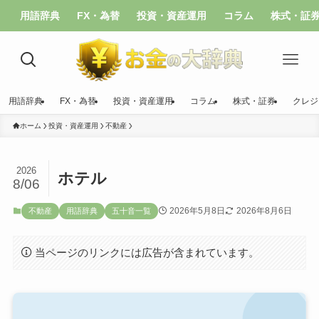
用語辞典
FX・為替
投資・資産運用
コラム
株式・証
用語辞典
FX・為替
投資・資産運用
コラム
株式・証券
クレジ
ホーム
投資・資産運用
不動産
2026
ホテル
8/06
2026年5月8日
2026年8月6日
不動産
用語辞典
五十音一覧
当ページのリンクには広告が含まれています。