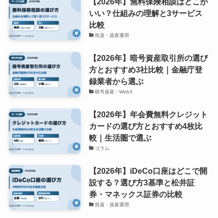
【2026年】無料保険相談はどこが
いい？仕組みの理解と3サービス
比較
投資・資産運用
【2026年】暗号資産取引所の選び
方とおすすめ3社比較｜金融庁登
録業者から選ぶ
暗号資産・Web3
【2026年】年会費無料クレジット
カードの選び方とおすすめ4枚比
較｜生活圏で選ぶ
コラム
【2026年】iDeCo口座はどこで開
設する？選び方3基準と松井証
券・マネックス証券の比較
投資・資産運用