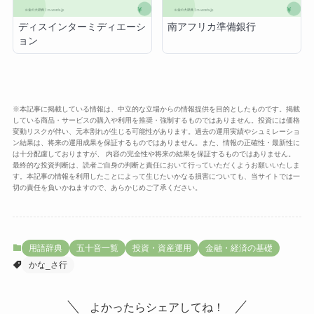
ディスインターミディエーシ
南アフリカ準備銀行
ョン
※本記事に掲載している情報は、中立的な立場からの情報提供を目的としたものです。掲載
している商品・サービスの購入や利用を推奨・強制するものではありません。投資には価格
変動リスクが伴い、元本割れが生じる可能性があります。過去の運用実績やシュミレーショ
ン結果は、将来の運用成果を保証するものではありません。また、情報の正確性・最新性に
は十分配慮しておりますが、 内容の完全性や将来の結果を保証するものではありません。
最終的な投資判断は、読者ご自身の判断と責任において行っていただくようお願いいたしま
す。本記事の情報を利用したことによって生じたいかなる損害についても、当サイトでは一
切の責任を負いかねますので、あらかじめご了承ください。
用語辞典
五十音一覧
投資・資産運用
金融・経済の基礎
かな_さ行
よかったらシェアしてね！