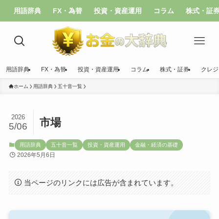
用語辞典
FX・為替
投資・資産運用
コラム
株式・証
用語辞典
FX・為替
投資・資産運用
コラム
株式・証券
クレジ
ホーム
用語辞典
五十音一覧
2026
市場
5/06
用語辞典
五十音一覧
投資・資産運用
金融・経済の基礎
2026年5月6日
当ページのリンクには広告が含まれています。