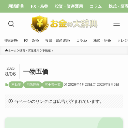
用語辞典
FX・為替
投資・資産運用
コラム
株式・証
用語辞典
FX・為替
投資・資産運用
コラム
株式・証券
クレジ
ホーム
投資・資産運用
不動産
2026
一物五価
8/06
2026年4月23日
2026年8月6日
不動産
用語辞典
五十音一覧
当ページのリンクには広告が含まれています。