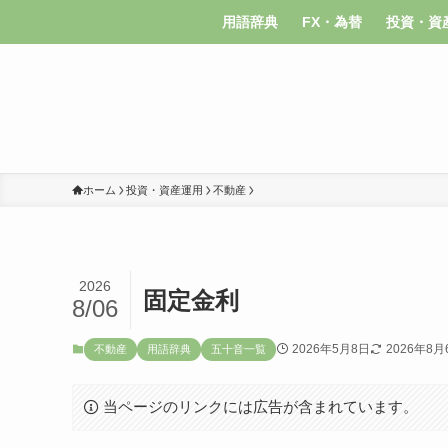
用語辞典
FX・為替
投資・資
ホーム
投資・資産運用
不動産
2026
固定金利
8/06
2026年5月8日
2026年8月
不動産
用語辞典
五十音一覧
当ページのリンクには広告が含まれています。