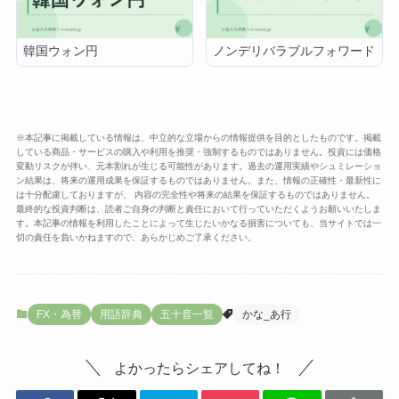
韓国ウォン円
ノンデリバラブルフォワード
※本記事に掲載している情報は、中立的な立場からの情報提供を目的としたものです。掲載
している商品・サービスの購入や利用を推奨・強制するものではありません。投資には価格
変動リスクが伴い、元本割れが生じる可能性があります。過去の運用実績やシュミレーショ
ン結果は、将来の運用成果を保証するものではありません。また、情報の正確性・最新性に
は十分配慮しておりますが、 内容の完全性や将来の結果を保証するものではありません。
最終的な投資判断は、読者ご自身の判断と責任において行っていただくようお願いいたしま
す。本記事の情報を利用したことによって生じたいかなる損害についても、当サイトでは一
切の責任を負いかねますので、あらかじめご了承ください。
FX・為替
用語辞典
五十音一覧
かな_あ行
よかったらシェアしてね！