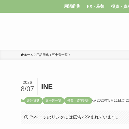
用語辞典
FX・為替
投資・資
ホーム
用語辞典
五十音一覧
2026
INE
8/07
2026年5月11日
2
用語辞典
五十音一覧
投資・資産運用
当ページのリンクには広告が含まれています。