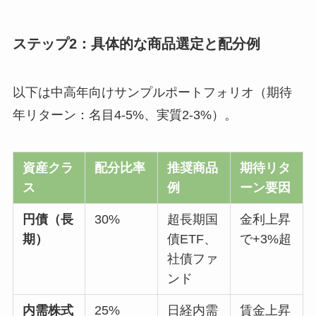
ステップ2：具体的な商品選定と配分例
以下は中高年向けサンプルポートフォリオ（期待
年リターン：名目4-5%、実質2-3%）。
資産クラ
配分比率
推奨商品
期待リタ
ス
例
ーン要因
円債（長
30%
超長期国
金利上昇
期）
債ETF、
で+3%超
社債ファ
ンド
内需株式
25%
日経内需
賃金上昇