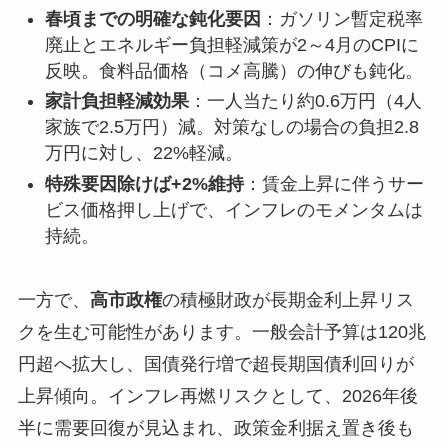
春頃までの明確な鈍化要因
：ガソリン暫定税率
廃止とエネルギー負担軽減策が2～4月のCPIに
反映。食料品価格（コメ高騰）の伸びも鈍化。
家計負担軽減効果
：一人当たり約0.6万円（4人
家族で2.5万円）減。対策なしの場合の負担2.8
万円に対し、22%軽減。
特殊要因除けば+2%維持
：賃金上昇に伴うサー
ビス価格押し上げで、インフレのモメンタムは
持続。
一方で、
高市政権
の積極財政が長期金利上昇リス
クを生む可能性があります。一般会計予算は120兆
円超へ拡大し、国債発行増で超長期国債利回りが
上昇傾向。インフレ再燃リスクとして、2026年後
半に需要回復が見込まれ、政策金利据え置き後も