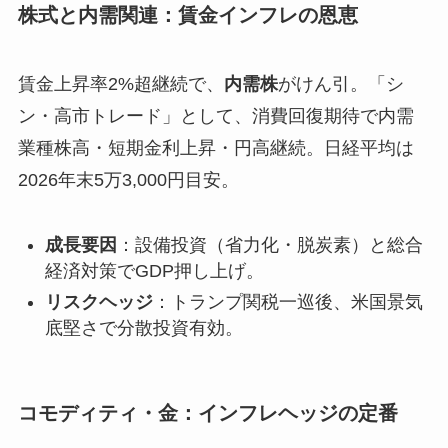
株式と内需関連：賃金インフレの恩恵
賃金上昇率2%超継続で、
内需株
がけん引。「シ
ン・高市トレード」として、消費回復期待で内需
業種株高・短期金利上昇・円高継続。日経平均は
2026年末5万3,000円目安。
成長要因
：設備投資（省力化・脱炭素）と総合
経済対策でGDP押し上げ。
リスクヘッジ
：トランプ関税一巡後、米国景気
底堅さで分散投資有効。
コモディティ・金：インフレヘッジの定番