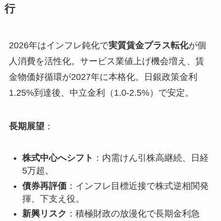
行
2026年はインフレ鈍化で
実質賃金プラス転化
が個
人消費を活性化。サービス業値上げ機会増え、賃
金物価好循環が2027年に本格化。日銀政策金利
1.25%到達後、中立金利（1.0-2.5%）で安定。
長期展望
：
株式中心へシフト
：内需けん引株高継続、日経
5万超。
債券再評価
：インフレ目標近接で株式逆相関発
揮、下支え役。
新興リスク
：積極財政の放漫化で長期金利急