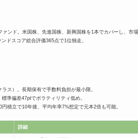
ファンド。米国株、先進国株、新興国株を1本でカバーし、市
ァンドスコア総合評価365点で1位独走。
最安クラス）。長期保有で手数料負担が最小限。
pt。標準偏差47ptでボラティリティ低め。
000円積立で10年後、平均年率7%想定で元本2倍も可能。
詳細