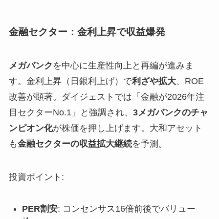
金融セクター：金利上昇で収益爆発
メガバンク
を中心に生産性向上と再編が進みま
す。金利上昇（日銀利上げ）で
利ざや拡大
、ROE
改善が顕著。ダイジェストでは「金融が2026年注
目セクターNo.1」と強調され、
3メガバンクのチャ
ンピオン化
が株価を押し上げます。大和アセット
も
金融セクターの収益拡大継続
を予測。
投資ポイント:
PER割安
: コンセンサス16倍前後でバリュー