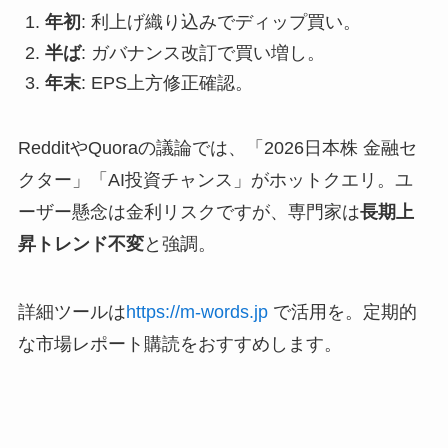
年初
: 利上げ織り込みでディップ買い。
半ば
: ガバナンス改訂で買い増し。
年末
: EPS上方修正確認。
RedditやQuoraの議論では、「2026日本株 金融セ
クター」「AI投資チャンス」がホットクエリ。ユ
ーザー懸念は金利リスクですが、専門家は
長期上
昇トレンド不変
と強調。
詳細ツールは
https://m-words.jp
で活用を。定期的
な市場レポート購読をおすすめします。