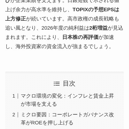
び
が企業業績を支えます。日銀短観で示される値
上げ余力が高水準を維持し、
TOPIXの予想EPSは
上方修正
が続いています。高市政権の成長戦略も
追い風となり、2026年度の純利益は
2桁増益
が見込
まれます。これにより、
日本株の再評価
が加速
し、海外投資家の資金流入が強まるでしょう。
目次
マクロ環境の変化：インフレと賃金上昇
が市場を支える
ミクロ要因：コーポレートガバナンス改
革がROEを押し上げる