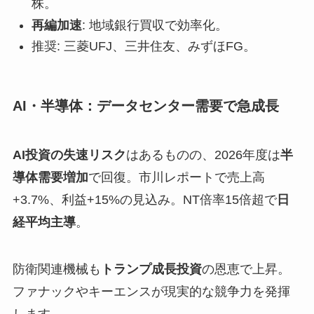
株。
再編加速
: 地域銀行買収で効率化。
推奨: 三菱UFJ、三井住友、みずほFG。
AI・半導体：データセンター需要で急成長
AI投資の失速リスク
はあるものの、2026年度は
半
導体需要増加
で回復。市川レポートで売上高
+3.7%、利益+15%の見込み。NT倍率15倍超で
日
経平均主導
。
防衛関連機械も
トランプ成長投資
の恩恵で上昇。
ファナックやキーエンスが現実的な競争力を発揮