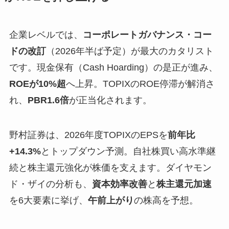
企業レベルでは、
コーポレートガバナンス・コー
ドの改訂
（2026年半ば予定）が最大のカタリスト
です。現金保有（Cash Hoarding）の是正が進み、
ROEが10%超
へ上昇。TOPIXのROE停滞が解消さ
れ、
PBR1.6倍
が正当化されます。
野村証券は、2026年度TOPIXのEPSを
前年比
+14.3%
とトップダウン予測。自社株買い高水準継
続と株主還元強化が株価を支えます。ダイヤモン
ド・ザイの分析も、
資本効率改善
と
株主還元加速
を6大要素に挙げ、
午前上がり
の株高を予想。