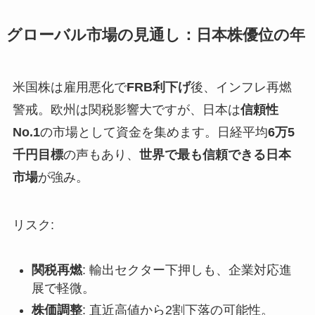
グローバル市場の見通し：日本株優位の年
米国株は雇用悪化で
FRB利下げ
後、インフレ再燃
警戒。欧州は関税影響大ですが、日本は
信頼性
No.1
の市場として資金を集めます。日経平均
6万5
千円目標
の声もあり、
世界で最も信頼できる日本
市場
が強み。
リスク:
関税再燃
: 輸出セクター下押しも、企業対応進
展で軽微。
株価調整
: 直近高値から2割下落の可能性。