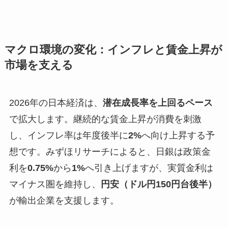
マクロ環境の変化：インフレと賃金上昇が
市場を支える
2026年の日本経済は、
潜在成長率を上回るペース
で拡大します。継続的な賃金上昇が消費を刺激
し、インフレ率は年度後半に
2%
へ向け上昇する予
想です。みずほリサーチによると、日銀は政策金
利を
0.75%
から
1%
へ引き上げますが、実質金利は
マイナス圏を維持し、
円安（ドル円150円台後半）
が輸出企業を支援します。