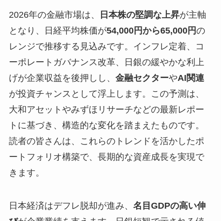
2026年の金融市場は、
日本株の堅調な上昇
が主軸
となり、日経平均株価が
54,000円から65,000円
の
レンジで推移する見込みです。インフレ定着、コ
ーポレートガバナンス改革、日銀の緩やかな利上
げが企業収益を後押しし、
金融セクター
や
AI関連
が投資チャンスとして浮上します。この予測は、
大和アセットやみずほリサーチなどの最新レポー
トに基づき、構造的な変化を踏まえたものです。
読者の皆さんは、これらのトレンドを活かしたポ
ートフォリオ構築で、長期的な資産成長を実現で
きます。
日本経済はデフレ脱却が進み、
名目GDPの高い伸