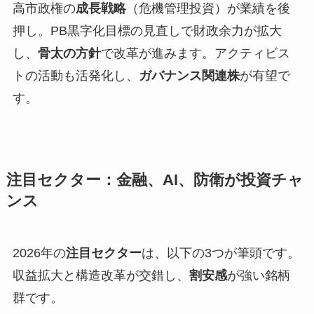
高市政権の
成長戦略
（危機管理投資）が業績を後
押し。PB黒字化目標の見直しで財政余力が拡大
し、
骨太の方針
で改革が進みます。アクティビス
トの活動も活発化し、
ガバナンス関連株
が有望で
す。
注目セクター：金融、AI、防衛が投資チャ
ンス
2026年の
注目セクター
は、以下の3つが筆頭です。
収益拡大と構造改革が交錯し、
割安感
が強い銘柄
群です。