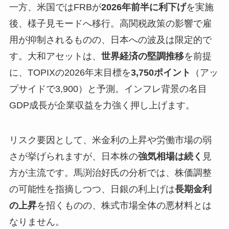
一方、米国ではFRBが
2026年前半に利下げ
を実施
後、様子見モードへ移行。高関税政策の影響で雇
用が抑制されるものの、日本への波及は限定的で
す。大和アセットは、
世界経済の堅調推移
を前提
に、TOPIXの2026年末目標を
3,750ポイント
（アッ
プサイドで3,900）と予測。インフレ背景の名目
GDP成長が企業収益を力強く押し上げます。
リスク要因として、米金利の上昇や労働市場の弱
さが挙げられますが、日本株の
強気相場は続く
見
方が主流です。馬渕治好氏の分析では、株価調整
の可能性を指摘しつつ、日銀の利上げは
長期金利
の上昇
を招くものの、株式市場全体の悪材料とは
なりません。