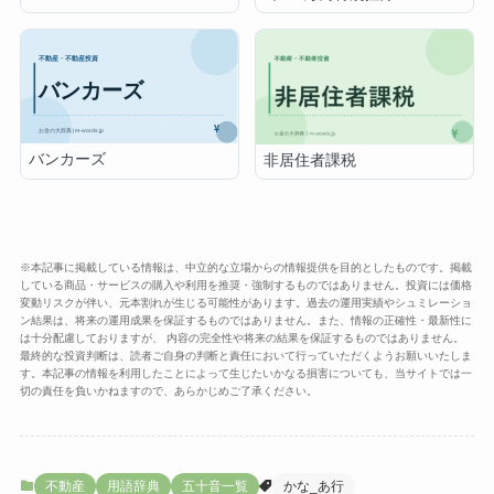
バンカーズ
非居住者課税
※本記事に掲載している情報は、中立的な立場からの情報提供を目的としたものです。掲載
している商品・サービスの購入や利用を推奨・強制するものではありません。投資には価格
変動リスクが伴い、元本割れが生じる可能性があります。過去の運用実績やシュミレーショ
ン結果は、将来の運用成果を保証するものではありません。また、情報の正確性・最新性に
は十分配慮しておりますが、 内容の完全性や将来の結果を保証するものではありません。
最終的な投資判断は、読者ご自身の判断と責任において行っていただくようお願いいたしま
す。本記事の情報を利用したことによって生じたいかなる損害についても、当サイトでは一
切の責任を負いかねますので、あらかじめご了承ください。
不動産
用語辞典
五十音一覧
かな_あ行