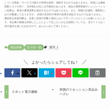
している商品・サービスの購入や利用を推奨・強制するものではありません。投資には価格
変動リスクが伴い、元本割れが生じる可能性があります。過去の運用実績やシュミレーショ
ン結果は、将来の運用成果を保証するものではありません。また、情報の正確性・最新性に
は十分配慮しておりますが、 内容の完全性や将来の結果を保証するものではありません。
最終的な投資判断は、読者ご自身の判断と責任において行っていただくようお願いいたしま
す。本記事の情報を利用したことによって生じたいかなる損害についても、当サイトでは一
切の責任を負いかねますので、あらかじめご了承ください。
用語辞典
五十音一覧
英字_I
よかったらシェアしてね！
米国のリセッション見込み
スポット電力価格
ハズレ