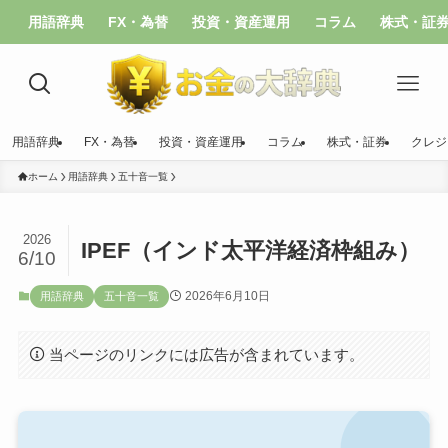
用語辞典
FX・為替
投資・資産運用
コラム
株式・証
用語辞典
FX・為替
投資・資産運用
コラム
株式・証券
クレジ
ホーム
用語辞典
五十音一覧
2026
IPEF（インド太平洋経済枠組み）
6/10
2026年6月10日
用語辞典
五十音一覧
当ページのリンクには広告が含まれています。