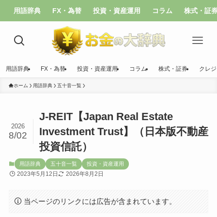
用語辞典
FX・為替
投資・資産運用
コラム
株式・証
用語辞典
FX・為替
投資・資産運用
コラム
株式・証券
クレジ
ホーム
用語辞典
五十音一覧
J-REIT【Japan Real Estate
2026
Investment Trust】（日本版不動産
8/02
投資信託）
用語辞典
五十音一覧
投資・資産運用
2023年5月12日
2026年8月2日
当ページのリンクには広告が含まれています。