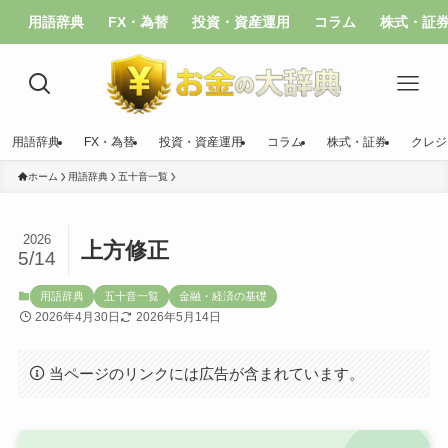
用語辞典
FX・為替
投資・資産運用
コラム
株式・証
用語辞典
FX・為替
投資・資産運用
コラム
株式・証券
クレジ
ホーム
用語辞典
五十音一覧
2026
上方修正
5/14
用語辞典
五十音一覧
金融・経済の基礎
2026年4月30日
2026年5月14日
当ページのリンクには広告が含まれています。