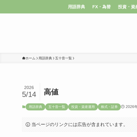
用語辞典
FX・為替
投資・資
ホーム
用語辞典
五十音一覧
2026
高値
5/14
2026
用語辞典
五十音一覧
投資・資産運用
株式・証券
当ページのリンクには広告が含まれています。