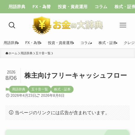
用語辞典
FX・為替
投資・資産運用
コラム
株式・証
用語辞典
FX・為替
投資・資産運用
コラム
株式・証券
クレジ
ホーム
用語辞典
五十音一覧
2026
株主向けフリーキャッシュフロー
8/06
用語辞典
五十音一覧
株式・証券
2026年4月23日
2026年8月6日
当ページのリンクには広告が含まれています。