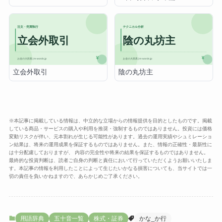
立会外取引
陰の丸坊主
※本記事に掲載している情報は、中立的な立場からの情報提供を目的としたものです。掲載
している商品・サービスの購入や利用を推奨・強制するものではありません。投資には価格
変動リスクが伴い、元本割れが生じる可能性があります。過去の運用実績やシュミレーショ
ン結果は、将来の運用成果を保証するものではありません。また、情報の正確性・最新性に
は十分配慮しておりますが、 内容の完全性や将来の結果を保証するものではありません。
最終的な投資判断は、読者ご自身の判断と責任において行っていただくようお願いいたしま
す。本記事の情報を利用したことによって生じたいかなる損害についても、当サイトでは一
切の責任を負いかねますので、あらかじめご了承ください。
用語辞典
五十音一覧
株式・証券
かな_か行