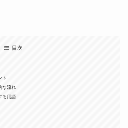
目次
ント
的な流れ
する用語