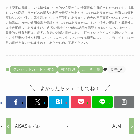
※本記事に掲載している情報は、中立的な立場からの情報提供を目的としたものです。掲載
している商品・サービスの購入や利用を推奨・強制するものではありません。投資には価格
変動リスクが伴い、元本割れが生じる可能性があります。過去の運用実績やシュミレーショ
ン結果は、将来の運用成果を保証するものではありません。また、情報の正確性・最新性に
は十分配慮しておりますが、 内容の完全性や将来の結果を保証するものではありません。
最終的な投資判断は、読者ご自身の判断と責任において行っていただくようお願いいたしま
す。本記事の情報を利用したことによって生じたいかなる損害についても、当サイトでは一
切の責任を負いかねますので、あらかじめご了承ください。
クレジットカード・決済
用語辞典
五十音一覧
英字_A
よかったらシェアしてね！
AISASモデル
ALM