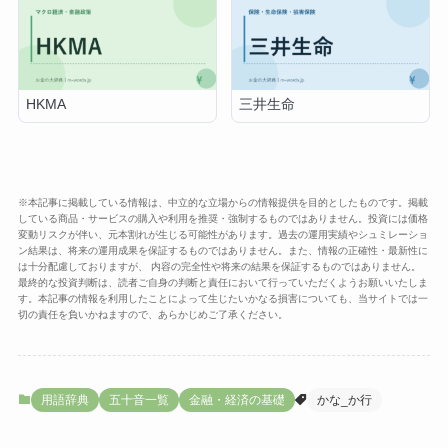
HKMA
三井生命
※本記事に掲載している情報は、中立的な立場からの情報提供を目的としたものです。掲載
している商品・サービスの購入や利用を推奨・強制するものではありません。投資には価格
変動リスクが伴い、元本割れが生じる可能性があります。過去の運用実績やシュミレーショ
ン結果は、将来の運用成果を保証するものではありません。また、情報の正確性・最新性に
は十分配慮しておりますが、 内容の完全性や将来の結果を保証するものではありません。
最終的な投資判断は、読者ご自身の判断と責任において行っていただくようお願いいたしま
す。本記事の情報を利用したことによって生じたいかなる損害についても、当サイトでは一
切の責任を負いかねますので、あらかじめご了承ください。
用語辞典
五十音一覧
金融・経済の基礎
かな_か行