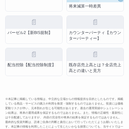
将来減算一時差異
📄
📄
バーゼル2【新BIS規制】
カウンターパーティ【カウン
ターパーティー】
📄
📄
配当控除【配当控除制度】
既存店売上高とは？全店売上
高との違いと見方
※本記事に掲載している情報は、中立的な立場からの情報提供を目的としたものです。掲載
している商品・サービスの購入や利用を推奨・強制するものではありません。投資には価格
変動リスクが伴い、元本割れが生じる可能性があります。過去の運用実績やシュミレーショ
ン結果は、将来の運用成果を保証するものではありません。また、情報の正確性・最新性に
は十分配慮しておりますが、 内容の完全性や将来の結果を保証するものではありません。
最終的な投資判断は、読者ご自身の判断と責任において行っていただくようお願いいたしま
す。本記事の情報を利用したことによって生じたいかなる損害についても、当サイトでは一