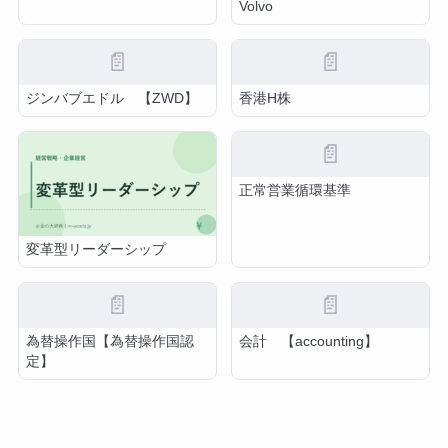
Volvo
📄
📄
ジンバブエドル 【ZWD】
香港H株
📄
正常営業循環基準
変革型リーダーシップ
📄
📄
為替操作国【為替操作国認
会計 【accounting】
定】