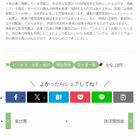
※本記事に掲載している情報は、中立的な立場からの情報提供を目的としたものです。掲載
している商品・サービスの購入や利用を推奨・強制するものではありません。投資には価格
変動リスクが伴い、元本割れが生じる可能性があります。過去の運用実績やシュミレーショ
ン結果は、将来の運用成果を保証するものではありません。また、情報の正確性・最新性に
は十分配慮しておりますが、 内容の完全性や将来の結果を保証するものではありません。
最終的な投資判断は、読者ご自身の判断と責任において行っていただくようお願いいたしま
す。本記事の情報を利用したことによって生じたいかなる損害についても、当サイトでは一
切の責任を負いかねますので、あらかじめご了承ください。
ビジネス・企業・会計
用語辞典
五十音一覧
かな_は行
よかったらシェアしてね！
並び黒
決済用預金