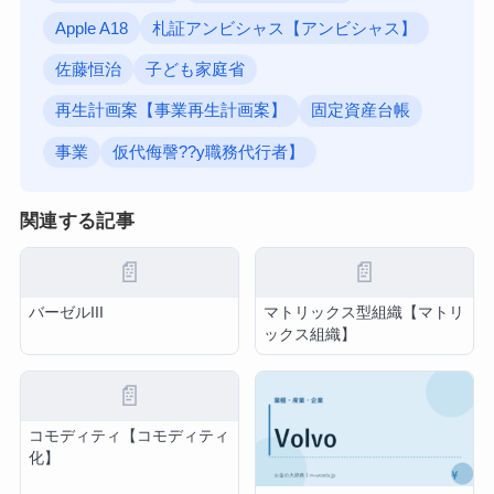
Apple A18
札証アンビシャス【アンビシャス】
佐藤恒治
子ども家庭省
再生計画案【事業再生計画案】
固定資産台帳
事業
仮代侮謦??y職務代行者】
関連する記事
📄
📄
バーゼルIII
マトリックス型組織【マトリ
ックス組織】
📄
コモディティ【コモディティ
化】