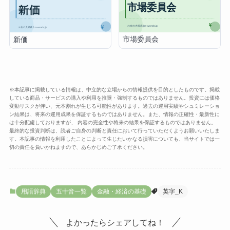
市場委員会
新価
※本記事に掲載している情報は、中立的な立場からの情報提供を目的としたものです。掲載
している商品・サービスの購入や利用を推奨・強制するものではありません。投資には価格
変動リスクが伴い、元本割れが生じる可能性があります。過去の運用実績やシュミレーショ
ン結果は、将来の運用成果を保証するものではありません。また、情報の正確性・最新性に
は十分配慮しておりますが、 内容の完全性や将来の結果を保証するものではありません。
最終的な投資判断は、読者ご自身の判断と責任において行っていただくようお願いいたしま
す。本記事の情報を利用したことによって生じたいかなる損害についても、当サイトでは一
切の責任を負いかねますので、あらかじめご了承ください。
用語辞典
五十音一覧
金融・経済の基礎
英字_K
よかったらシェアしてね！