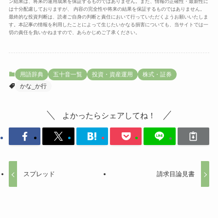
ン結果は、将来の運用成果を保証するものではありません。また、情報の正確性・最新性に
は十分配慮しておりますが、 内容の完全性や将来の結果を保証するものではありません。
最終的な投資判断は、読者ご自身の判断と責任において行っていただくようお願いいたしま
す。本記事の情報を利用したことによって生じたいかなる損害についても、当サイトでは一
切の責任を負いかねますので、あらかじめご了承ください。
用語辞典
五十音一覧
投資・資産運用
株式・証券
かな_か行
よかったらシェアしてね！
スプレッド
請求目論見書