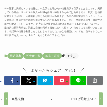
※本記事に掲載している情報は、中立的な立場からの情報提供を目的としたものです。掲載
している商品・サービスの購入や利用を推奨・強制するものではありません。投資には価格
変動リスクが伴い、元本割れが生じる可能性があります。過去の運用実績やシュミレーショ
ン結果は、将来の運用成果を保証するものではありません。また、情報の正確性・最新性に
は十分配慮しておりますが、 内容の完全性や将来の結果を保証するものではありません。
最終的な投資判断は、読者ご自身の判断と責任において行っていただくようお願いいたしま
す。本記事の情報を利用したことによって生じたいかなる損害についても、当サイトでは一
切の責任を負いかねますので、あらかじめご了承ください。
用語辞典
五十音一覧
株式・証券
英字_L
よかったらシェアしてね！
商品先物
ヒロセ通商流ATR