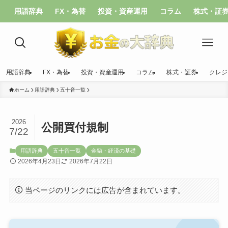
用語辞典
FX・為替
投資・資産運用
コラム
株式・証
用語辞典
FX・為替
投資・資産運用
コラム
株式・証券
クレジ
ホーム
用語辞典
五十音一覧
2026
公開買付規制
7/22
用語辞典
五十音一覧
金融・経済の基礎
2026年4月23日
2026年7月22日
当ページのリンクには広告が含まれています。