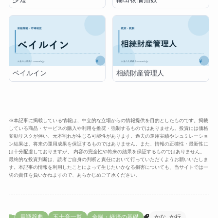
ベイルイン
相続財産管理人
※本記事に掲載している情報は、中立的な立場からの情報提供を目的としたものです。掲載
している商品・サービスの購入や利用を推奨・強制するものではありません。投資には価格
変動リスクが伴い、元本割れが生じる可能性があります。過去の運用実績やシュミレーショ
ン結果は、将来の運用成果を保証するものではありません。また、情報の正確性・最新性に
は十分配慮しておりますが、 内容の完全性や将来の結果を保証するものではありません。
最終的な投資判断は、読者ご自身の判断と責任において行っていただくようお願いいたしま
す。本記事の情報を利用したことによって生じたいかなる損害についても、当サイトでは一
切の責任を負いかねますので、あらかじめご了承ください。
用語辞典
五十音一覧
金融・経済の基礎
かな_か行