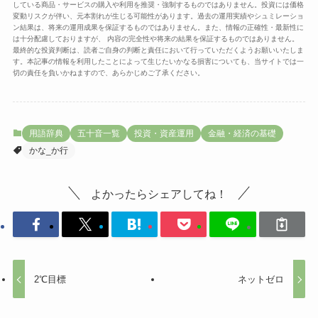
している商品・サービスの購入や利用を推奨・強制するものではありません。投資には価格
変動リスクが伴い、元本割れが生じる可能性があります。過去の運用実績やシュミレーショ
ン結果は、将来の運用成果を保証するものではありません。また、情報の正確性・最新性に
は十分配慮しておりますが、 内容の完全性や将来の結果を保証するものではありません。
最終的な投資判断は、読者ご自身の判断と責任において行っていただくようお願いいたしま
す。本記事の情報を利用したことによって生じたいかなる損害についても、当サイトでは一
切の責任を負いかねますので、あらかじめご了承ください。
用語辞典
五十音一覧
投資・資産運用
金融・経済の基礎
かな_か行
よかったらシェアしてね！
2℃目標
ネットゼロ