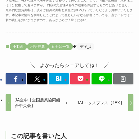
ン結果は、将来の運用成果を保証するものではありません。また、情報の正確性・最新性に
は十分配慮しておりますが、 内容の完全性や将来の結果を保証するものではありません。
最終的な投資判断は、読者ご自身の判断と責任において行っていただくようお願いいたしま
す。本記事の情報を利用したことによって生じたいかなる損害についても、当サイトでは一
切の責任を負いかねますので、あらかじめご了承ください。
不動産
用語辞典
五十音一覧
英字_J
よかったらシェアしてね！
JA全中【全国農業協同組
JALエクスプレス【JEX】
合中央会】
この記事を書いた人